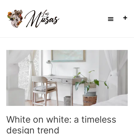
Ir
Navegación
al
de
contenido
entradas
Menú
White on white: a timeless
design trend