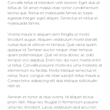
Convallis tellus id interdum velit laoreet. Eget duis at
tellus at. Sit amet massa vitae tortor condimentum
lacinia quis. Netus et malesuada fames ac turpis
egestas integer eget aliquet. Senectus et netus et
malesuada fames.
Viverra mauris in aliquam sem fringilla ut morbi
tincidunt augue. Aliquam vestibulum morbi blandit
cursus risus at ultrices mi tempus. Quis varius quam
quisque id. Semper auctor neque vitae tempus
quam pellentesque. Quis vel eros donec ac odio
tempor orci dapibus. Enim nec dui nunc mattis enim
ut tellus. Convallis posuere morbi leo urna molestie at
elementum eu facilisis. Morbi tristique senectus et
netus. Nunc congue nisi vitae suscipit tellus mauris a.
Consectetur adipiscing elit duis tristique sollicitudin
nibh sit.
Aenean et tortor at risus viverra. Id aliquet lectus
proin nibh. Risus nec feugiat in fermentum posuere
urna nec tincidunt. Lacus vestibulum sed arcu non