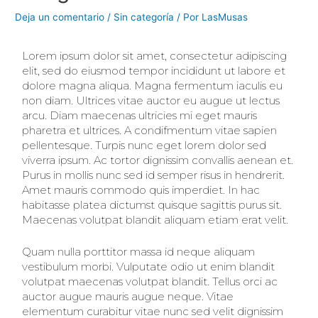
Deja un comentario
/
Sin categoría
/ Por
LasMusas
Lorem ipsum dolor sit amet, consectetur adipiscing
elit, sed do eiusmod tempor incididunt ut labore et
dolore magna aliqua. Magna fermentum iaculis eu
non diam. Ultrices vitae auctor eu augue ut lectus
arcu. Diam maecenas ultricies mi eget mauris
pharetra et ultrices. A condifmentum vitae sapien
pellentesque. Turpis nunc eget lorem dolor sed
viverra ipsum. Ac tortor dignissim convallis aenean et.
Purus in mollis nunc sed id semper risus in hendrerit.
Amet mauris commodo quis imperdiet. In hac
habitasse platea dictumst quisque sagittis purus sit.
Maecenas volutpat blandit aliquam etiam erat velit.
Quam nulla porttitor massa id neque aliquam
vestibulum morbi. Vulputate odio ut enim blandit
volutpat maecenas volutpat blandit. Tellus orci ac
auctor augue mauris augue neque. Vitae
elementum curabitur vitae nunc sed velit dignissim