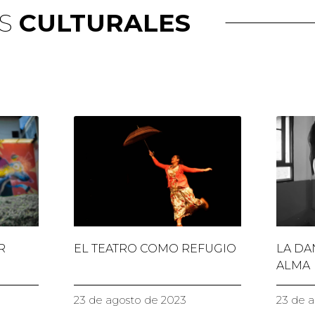
AS
CULTURALES
R
EL TEATRO COMO REFUGIO
LA DA
ALMA
23 de agosto de 2023
23 de 