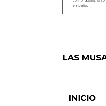
como iguales, la so
empatía.
LAS MUS
INICIO