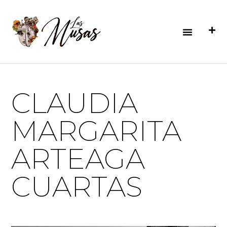
Ir
al
contenido
Menú
CLAUDIA
MARGARITA
ARTEAGA
CUARTAS